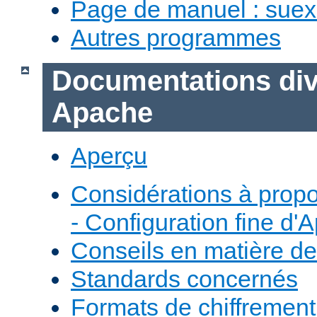
Page de manuel : sue
Autres programmes
Documentations div
Apache
Aperçu
Considérations à prop
- Configuration fine d'
Conseils en matière de
Standards concernés
Formats de chiffremen