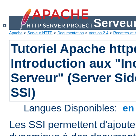
Serveu
Apache
>
Serveur HTTP
>
Documentation
>
Version 2.4
>
Recettes et t
Tutoriel Apache http
Introduction aux "In
Serveur" (Server Sid
SSI)
Langues Disponibles:
e
Les SSI permettent d'ajout