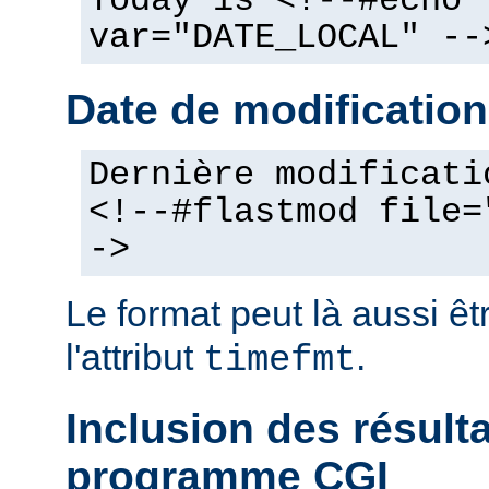
Today is <!--#echo
var="DATE_LOCAL" --
Date de modification
Dernière modificati
<!--#flastmod file=
->
Le format peut là aussi êt
l'attribut
.
timefmt
Inclusion des résult
programme CGI