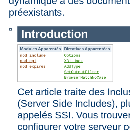
dynamique à des documen
préexistants.
Introduction
Modules Apparentés
Directives Apparentées
mod_include
Options
mod_cgi
XBitHack
mod_expires
AddType
SetOutputFilter
BrowserMatchNoCase
Cet article traite des Inc
(Server Side Includes),
appelés SSI. Vous trouver
configurer votre serveur p