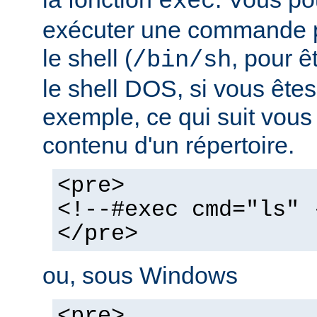
exec
exécuter une commande pa
le shell (
, pour ê
/bin/sh
le shell DOS, si vous ête
exemple, ce qui suit vous 
contenu d'un répertoire.
<pre>
<!--#exec cmd="ls" 
</pre>
ou, sous Windows
<pre>