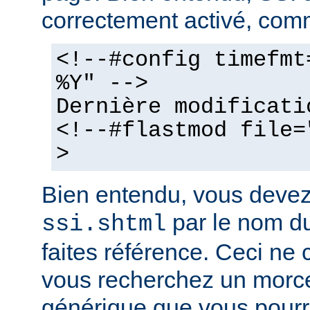
correctement activé, comm
<!--#config timefmt
%Y" -->
Dernière modificati
<!--#flastmod file=
>
Bien entendu, vous deve
par le nom du
ssi.shtml
faites référence. Ceci ne 
vous recherchez un morc
générique que vous pourr