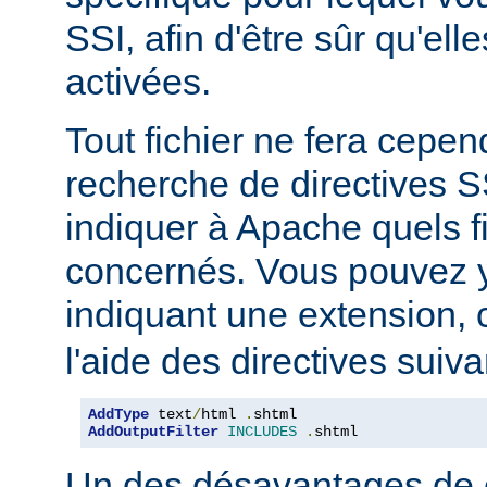
SSI, afin d'être sûr qu'ell
activées.
Tout fichier ne fera cepen
recherche de directives 
indiquer à Apache quels f
concernés. Vous pouvez y
indiquant une extension
l'aide des directives suiva
AddType
 text
/
html 
.
AddOutputFilter
INCLUDES
.
shtml
Un des désavantages de 