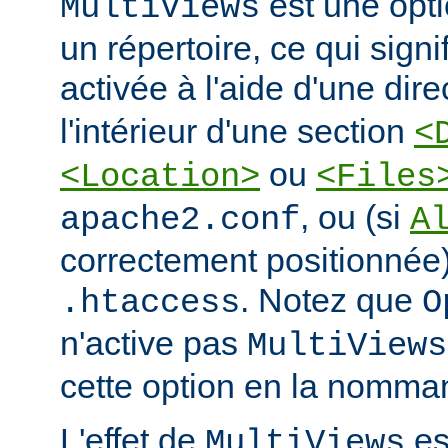
est une opti
MultiViews
un répertoire, ce qui signi
activée à l'aide d'une dir
l'intérieur d'une section
<
ou
<Location>
<Files
, ou (si
apache2.conf
A
correctement positionnée)
. Notez que
.htaccess
O
n'active pas
MultiViews
cette option en la nomman
L'effet de
est
MultiViews