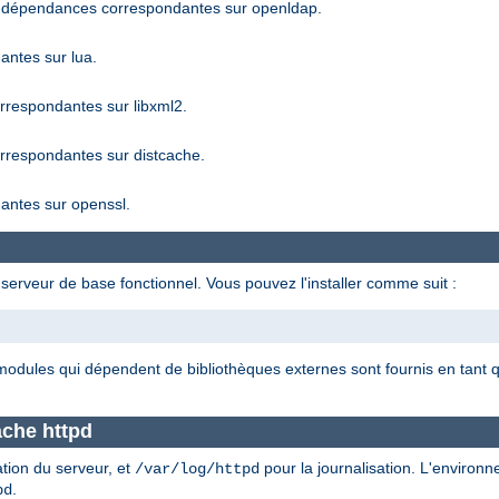
 dépendances correspondantes sur openldap.
ntes sur lua.
respondantes sur libxml2.
respondantes sur distcache.
ntes sur openssl.
serveur de base fonctionnel. Vous pouvez l'installer comme suit :
 modules qui dépendent de bibliothèques externes sont fournis en tan
ache httpd
ation du serveur, et
pour la journalisation. L'environ
/var/log/httpd
.
pd