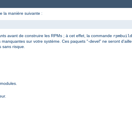
e la manière suivante :
dants avant de construire les RPMs ; à cet effet, la commande
rpmbuild
manquantes sur votre système. Ces paquets "-devel" ne seront d'ailleu
s sans risque.
 modules.
eur.