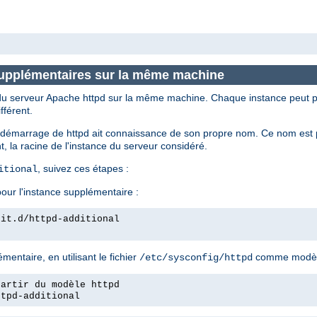
supplémentaires sur la même machine
s du serveur Apache httpd sur la même machine. Chaque instance peut p
fférent.
de démarrage de httpd ait connaissance de son propre nom. Ce nom est par
, la racine de l'instance du serveur considéré.
, suivez ces étapes :
itional
our l'instance supplémentaire :
nit.d/httpd-additional
entaire, en utilisant le fichier
comme modèl
/etc/sysconfig/httpd
partir du modèle httpd
ttpd-additional