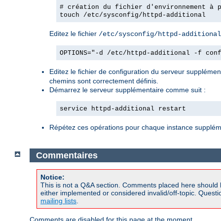
# création du fichier d'environnement à 
touch /etc/sysconfig/httpd-additional
Editez le fichier
/etc/sysconfig/httpd-additional
OPTIONS="-d /etc/httpd-additional -f con
Editez le fichier de configuration du serveur suppléme
chemins sont correctement définis.
Démarrez le serveur supplémentaire comme suit :
service httpd-additional restart
Répétez ces opérations pour chaque instance supplém
Commentaires
Notice:
This is not a Q&A section. Comments placed here should 
either implemented or considered invalid/off-topic. Ques
mailing lists
.
Comments are disabled for this page at the moment.