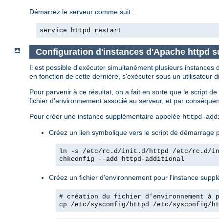
Démarrez le serveur comme suit :
service httpd restart
Configuration d'instances d'Apache httpd 
Il est possible d'exécuter simultanément plusieurs instance
en fonction de cette dernière, s'exécuter sous un utilisateur di
Pour parvenir à ce résultat, on a fait en sorte que le script 
fichier d'environnement associé au serveur, et par conséquent
Pour créer une instance supplémentaire appelée
httpd-add
Créez un lien symbolique vers le script de démarrage p
ln -s /etc/rc.d/init.d/httpd /etc/rc.d/i
chkconfig --add httpd-additional
Créez un fichier d'environnement pour l'instance supplém
# création du fichier d'environnement à 
cp /etc/sysconfig/httpd /etc/sysconfig/h