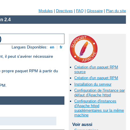
Modules
|
Directives
|
FAQ
|
Glossaire
|
Plan du site
n 2.4
)
Langues Disponibles:
en
|
fr
, il peut s'avérer nécessaire
Création d'un paquet RPM
re propre paquet RPM à partir du
source
Création d'un paquet RPM
Installation du serveur
RPM.
Configuration de l'instance par
défaut d'Apache httpd
Configuration d'instances
d'Apache httpd
supplémentaires sur la même
machine
Voir aussi