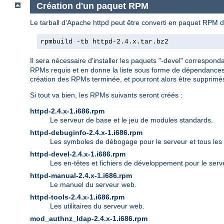
Création d'un paquet RPM
Le tarball d'Apache httpd peut être converti en paquet RPM d
rpmbuild -tb httpd-2.4.x.tar.bz2
Il sera nécessaire d'installer les paquets "-devel" correspon
RPMs requis et en donne la liste sous forme de dépendances 
création des RPMs terminée, et pourront alors être supprimé
Si tout va bien, les RPMs suivants seront créés :
httpd-2.4.x-1.i686.rpm
Le serveur de base et le jeu de modules standards.
httpd-debuginfo-2.4.x-1.i686.rpm
Les symboles de débogage pour le serveur et tous les
httpd-devel-2.4.x-1.i686.rpm
Les en-têtes et fichiers de développement pour le serv
httpd-manual-2.4.x-1.i686.rpm
Le manuel du serveur web.
httpd-tools-2.4.x-1.i686.rpm
Les utilitaires du serveur web.
mod_authnz_ldap-2.4.x-1.i686.rpm