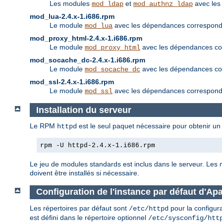
Les modules
et
avec les
mod_ldap
mod_authnz_ldap
mod_lua-2.4.x-1.i686.rpm
Le module
avec les dépendances corresponda
mod_lua
mod_proxy_html-2.4.x-1.i686.rpm
Le module
avec les dépendances cor
mod_proxy_html
mod_socache_dc-2.4.x-1.i686.rpm
Le module
avec les dépendances cor
mod_socache_dc
mod_ssl-2.4.x-1.i686.rpm
Le module
avec les dépendances corresponda
mod_ssl
Installation du serveur
Le RPM
est le seul paquet nécessaire pour obtenir un 
httpd
rpm -U httpd-2.4.x-1.i686.rpm
Le jeu de modules standards est inclus dans le serveur. Les
doivent être installés si nécessaire.
Configuration de l'instance par défaut d'Ap
Les répertoires par défaut sont
pour la configur
/etc/httpd
est défini dans le répertoire optionnel
/etc/sysconfig/htt