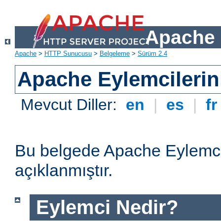
Apache 
Apache
>
HTTP Sunucusu
>
Belgeleme
>
Sürüm 2.4
Apache Eylemcilerin
Mevcut Diller:
en
|
es
|
f
Bu belgede Apache Eylemcil
açıklanmıştır.
Eylemci Nedir?