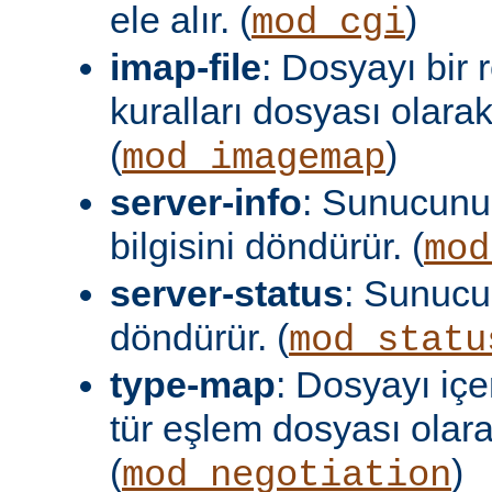
ele alır. (
)
mod_cgi
imap-file
: Dosyayı bir
kuralları dosyası olara
(
)
mod_imagemap
server-info
: Sunucunu
bilgisini döndürür. (
mod
server-status
: Sunuc
döndürür. (
mod_statu
type-map
: Dosyayı içer
tür eşlem dosyası olar
(
)
mod_negotiation