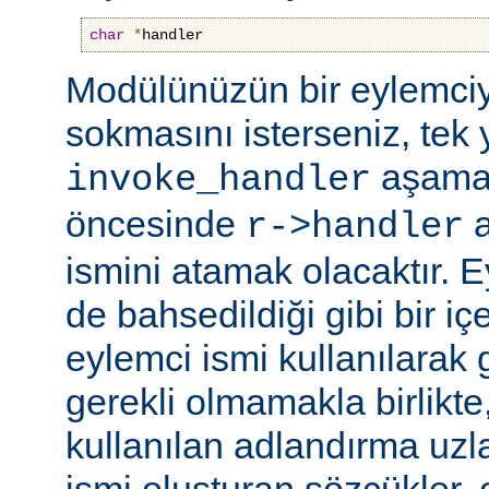
char
*
handler
Modülünüzün bir eylemciy
sokmasını isterseniz, tek 
aşama
invoke_handler
öncesinde
a
r->handler
ismini atamak olacaktır. 
de bahsedildiği gibi bir içe
eylemci ismi kullanılarak 
gerekli olmamakla birlikte,
kullanılan adlandırma uzl
ismi oluşturan sözcükler, 