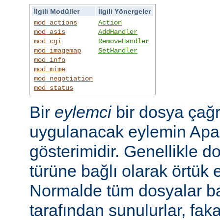
İlgili Modüller
İlgili Yönergeler
mod_actions
Action
mod_asis
AddHandler
mod_cgi
RemoveHandler
mod_imagemap
SetHandler
mod_info
mod_mime
mod_negotiation
mod_status
Bir
eylemci
bir dosya çağr
uygulanacak eylemin Apac
gösterimidir. Genellikle d
türüne bağlı olarak örtük e
Normalde tüm dosyalar b
tarafından sunulurlar, faka