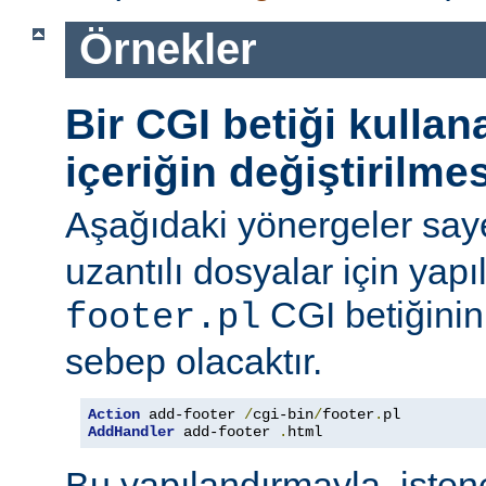
Örnekler
Bir CGI betiği kulla
içeriğin değiştirilmes
Aşağıdaki yönergeler say
uzantılı dosyalar için yapı
CGI betiğinini
footer.pl
sebep olacaktır.
Action
 add-footer 
/
cgi-bin
/
footer
.
AddHandler
 add-footer 
.
html
Bu yapılandırmayla, iste