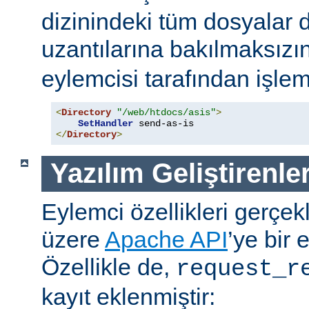
dizinindeki tüm dosyalar 
uzantılarına bakılmaksızı
eylemcisi tarafından işlem
<
Directory
"/web/htdocs/asis"
>
SetHandler
</
Directory
>
Yazılım Geliştirenler
Eylemci özellikleri gerçek
üzere
Apache API
’ye bir 
Özellikle de,
request_r
kayıt eklenmiştir: