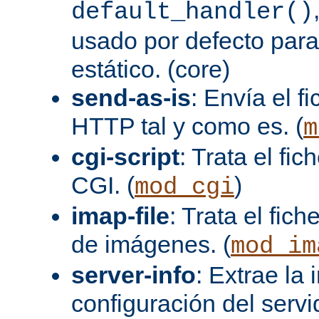
default_handler()
usado por defecto para
estático. (core)
send-as-is
: Envía el 
HTTP tal y como es. (
m
cgi-script
: Trata el fi
CGI. (
)
mod_cgi
imap-file
: Trata el fi
de imágenes. (
mod_im
server-info
: Extrae la
configuración del servid