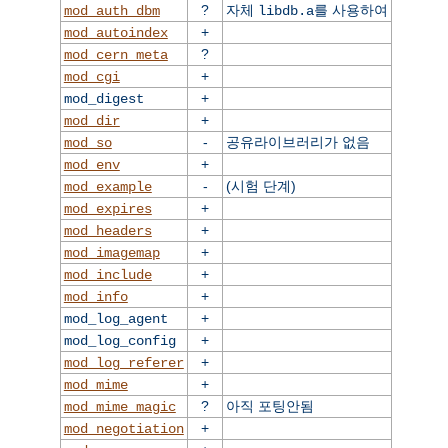
?
자체
를 사용하여
mod_auth_dbm
libdb.a
+
mod_autoindex
?
mod_cern_meta
+
mod_cgi
+
mod_digest
+
mod_dir
-
공유라이브러리가 없음
mod_so
+
mod_env
-
(시험 단계)
mod_example
+
mod_expires
+
mod_headers
+
mod_imagemap
+
mod_include
+
mod_info
+
mod_log_agent
+
mod_log_config
+
mod_log_referer
+
mod_mime
?
아직 포팅안됨
mod_mime_magic
+
mod_negotiation