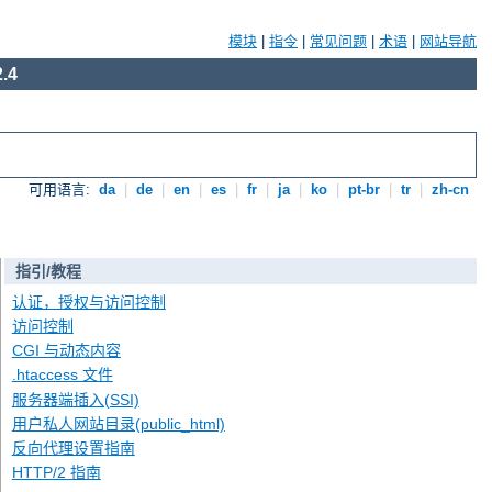
模块
|
指令
|
常见问题
|
术语
|
网站导航
.4
可用语言:
da
|
de
|
en
|
es
|
fr
|
ja
|
ko
|
pt-br
|
tr
|
zh-cn
指引/教程
认证，授权与访问控制
访问控制
CGI 与动态内容
.htaccess 文件
服务器端插入(SSI)
用户私人网站目录(public_html)
反向代理设置指南
HTTP/2 指南