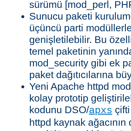
sürümü [mod_perl, PHP
Sunucu paketi kurulum
üçüncü parti modüllerl
genişletilebilir. Bu özel
temel paketinin yanın
mod_security gibi ek pa
paket dağıtıcılarına bü
Yeni Apache httpd modü
kolay prototip geliştiri
kodunu DSO/
çift
apxs
httpd kaynak ağacının 