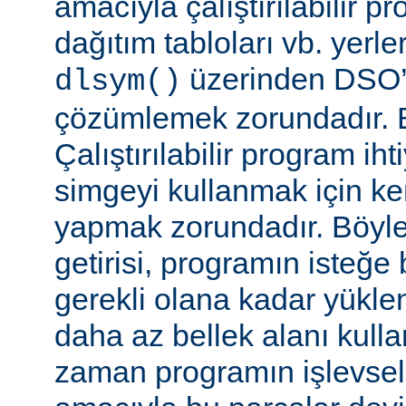
amacıyla çalıştırılabilir 
dağıtım tabloları vb. yerl
üzerinden DSO’d
dlsym()
çözümlemek zorundadır. B
Çalıştırılabilir program i
simgeyi kullanmak için k
yapmak zorundadır. Böyl
getirisi, programın isteğe 
gerekli olana kadar yükl
daha az bellek alanı kullan
zaman programın işlevsell