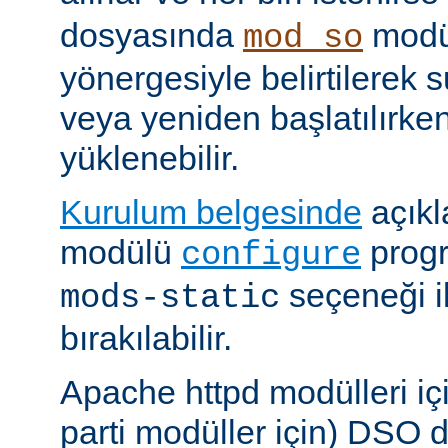
dosyasında
modü
mod_so
yönergesiyle belirtilerek 
veya yeniden başlatılırk
yüklenebilir.
Kurulum belgesinde
açıkl
modülü
prog
configure
seçeneği i
mods-static
bırakılabilir.
Apache httpd modülleri içi
parti modüller için) DSO d