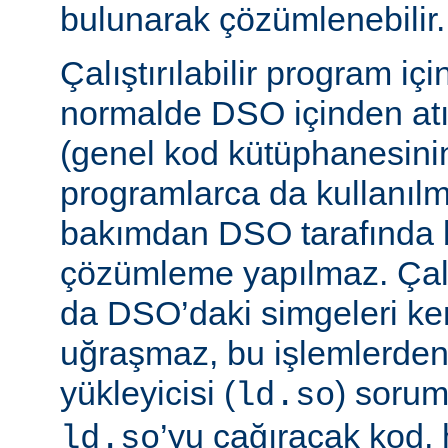
bulunarak çözümlenebilir.
Çalıştırılabilir program iç
normalde DSO içinden atı
(genel kod kütüphanesini
programlarca da kullanılm
bakımdan DSO tarafında b
çözümleme yapılmaz. Çalış
da DSO’daki simgeleri k
uğraşmaz, bu işlemlerde
yükleyicisi (
) sorum
ld.so
’yu çağıracak kod, he
ld.so