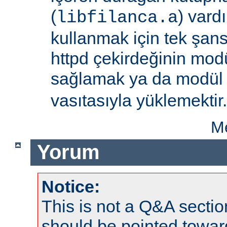
(
) vard
libfilanca.a
kullanmak için tek şan
httpd çekirdeğinin modü
sağlamak ya da modü
vasıtasıyla yüklemektir.
Me
Yorum
Notice:
This is not a Q&A sect
should be pointed towar