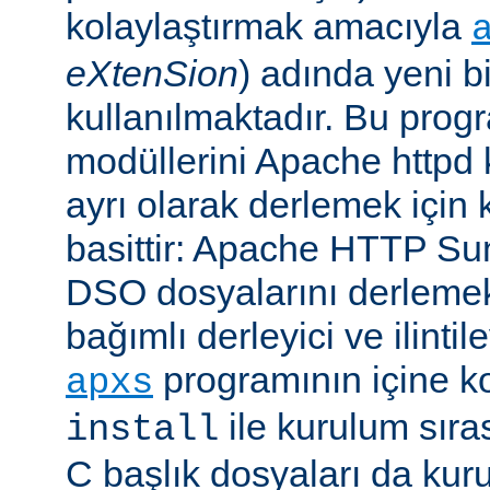
kolaylaştırmak amacıyla
eXtenSion
) adında yeni b
kullanılmaktadır. Bu pro
modüllerini Apache httpd
ayrı olarak derlemek için ku
basittir: Apache HTTP Su
DSO dosyalarını derlemek
bağımlı derleyici ve ilintil
programının içine k
apxs
ile kurulum sır
install
C başlık dosyaları da kur