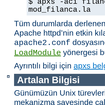
$ apxs -aci filan
mod_filanca.la
Tüm durumlarda derlenen
Apache httpd’nin etkin kıl
dosyasınd
apache2.conf
yönergesi bu
LoadModule
Ayrıntılı bilgi için
apxs bel
Artalan Bilgisi
Günümüzün Unix türevleri
mekanizma sayesinde çalışt