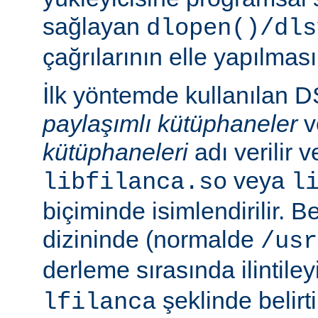
sağlayan
dlopen()/dls
çağrılarının elle yapılması
İlk yöntemde kullanılan 
paylaşımlı kütüphaneler
v
kütüphaneleri
adı verilir 
veya
libfilanca.so
l
biçiminde isimlendirilir. Be
dizininde (normalde
/usr
derleme sırasında ilintil
şeklinde belirtil
lfilanca