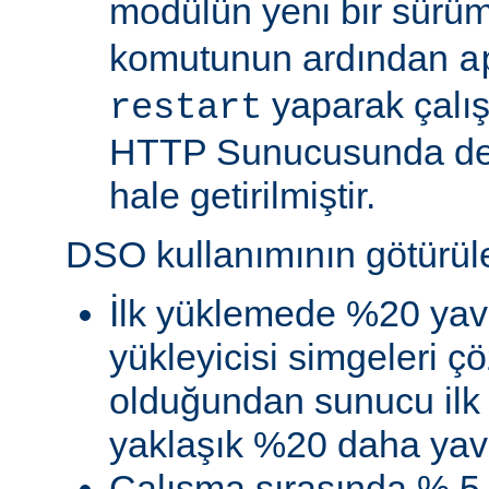
modülün yeni bir sürü
komutunun ardından
a
yaparak çalı
restart
HTTP Sunucusunda de
hale getirilmiştir.
DSO kullanımının götürüler
İlk yüklemede %20 yav
yükleyicisi simgeleri
olduğundan sunucu ilk 
yaklaşık %20 daha yava
Çalışma sırasında % 5