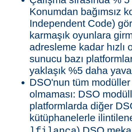
Konumdan bağımsız kod
Independent Code) göre
karmaşık oyunlara gir
adresleme kadar hızlı
sunucu bazı platformla
yaklaşık %5 daha yavaş 
DSO'nun tüm modüller 
olmaması: DSO modülle
platformlarda diğer DS
kütüphanelerle ilintile
) DSO meka
lfilanca