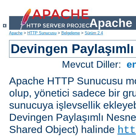
Apache 
Apache
>
HTTP Sunucusu
>
Belgeleme
>
Sürüm 2.4
Devingen Paylaşımlı
Mevcut Diller:
e
Apache HTTP Sunucusu mod
olup, yönetici sadece bir g
sunucuya işlevsellik ekleyebi
Devingen Paylaşımlı Nesne
Shared Object) halinde
htt