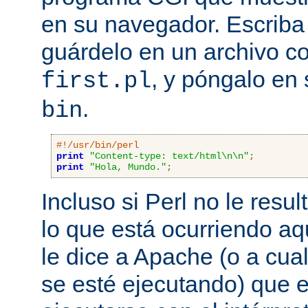
en su navegador. Escriba 
guárdelo en un archivo c
, y póngalo en 
first.pl
.
bin
#!/usr/bin/perl
print
"Content-type: text/html\n\n"
;
print
"Hola, Mundo."
;
Incluso si Perl no le resul
lo que está ocurriendo aq
le dice a Apache (o a cual
se esté ejecutando) que 