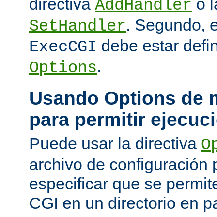
directiva
o l
AddHandler
. Segundo, 
SetHandler
debe estar defin
ExecCGI
.
Options
Usando Options de m
para permitir ejecuc
Puede usar la directiva
O
archivo de configuración 
especificar que se permit
CGI en un directorio en pa