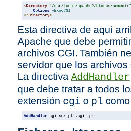
<
Directory
"/usr/local/apache2/htdocs/somedir
Options
+ExecCGI
</
Directory
>
Esta directiva de aquí arri
Apache que debe permitir
archivos CGI. También nec
servidor que los archivos
La directiva
AddHandler
que debe tratar a todos lo
extensión
o
como 
cgi
pl
AddHandler
 cgi-script 
.
cgi 
.
pl