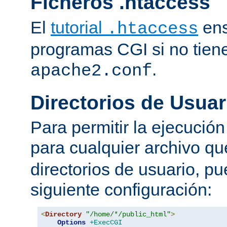
Ficheros .htaccess
El
tutorial
ens
.htaccess
programas CGI si no tien
.
apache2.conf
Directorios de Usuar
Para permitir la ejecuci
para cualquier archivo q
directorios de usuario, pu
siguiente configuración:
<
Directory
"/home/*/public_html"
>
Options
+ExecCGI