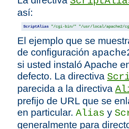
La directiva
ScriptAlia
así:
ScriptAlias
"/cgi-bin/"
"/usr/local/apache2/c
El ejemplo que se muestr
de configuración
apache
si usted instaló Apache e
defecto. La directiva
Scr
parecida a la directiva
Al
prefijo de URL que se enl
en particular.
y
Alias
Sc
generalmente para direct