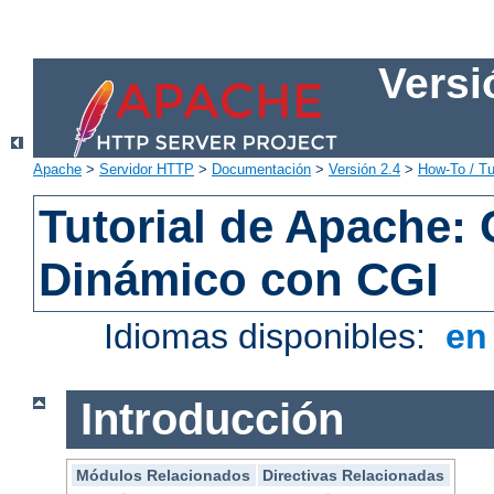
Versi
Apache
>
Servidor HTTP
>
Documentación
>
Versión 2.4
>
How-To / Tu
Tutorial de Apache:
Dinámico con CGI
Idiomas disponibles:
e
Introducción
Módulos Relacionados
Directivas Relacionadas